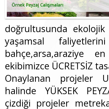
Örnek Peyzaj Calışmaları
doğrultusunda ekoloji
yaşamsal faliyetlerin
bahçe,arsa,araziye en
ekibimizce ÜCRETSİZ tasar
Onaylanan projeler U
halinde YÜKSEK PEYZA
çizdiği projeler metre